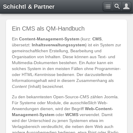
Schichtl & Partner
Ein CMS als QM-Handbuch
Ein
Content-Management-System
(kurz:
CMS
,
übersetzt:
Inhaltsverwaltungssystem
) ist ein System zur
gemeinschaftlichen Erstellung, Bearbeitung und
Organisation von Inhalten. Diese können aus Text- und
Multimedia-Dokumenten bestehen. Ein Autor kann ein
solches System in den meisten Fällen ohne Programmier-
oder HTML-Kenntnisse bedienen. Der darzustellende
Informationsgehalt wird in diesem Zusammenhang als
Content
(Inhalt) bezeichnet.
Zu den bekanntesten Open-Source-CMS zählen Joomla.
Für Systeme oder Module, die
ausschließlich
Web-
Anwendungen dienen, wird der Begriff
Web-Content-
Management-System
oder
WCMS
verwendet. Damit
wird der Unterschied zu jenen Systemen etwa im
Verlagsbereich verdeutlicht, die neben dem Web auch
andere Ausgabemedien bedienen, etwa Print oder Radio.